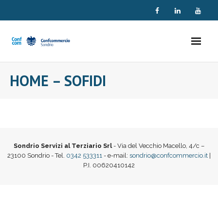
Skip
to
content
HOME – SOFIDI
Sondrio Servizi al Terziario Srl
- Via del Vecchio Macello, 4/c –
23100 Sondrio - Tel.
0342 533311
- e-mail:
sondrio@confcommercio.it
|
P.I. 00620410142