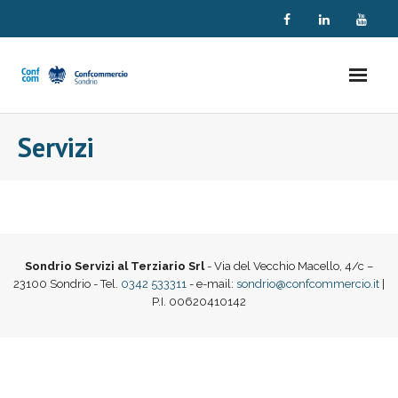
Skip
to
content
Servizi
Sondrio Servizi al Terziario Srl
- Via del Vecchio Macello, 4/c –
23100 Sondrio - Tel.
0342 533311
- e-mail:
sondrio@confcommercio.it
|
P.I. 00620410142