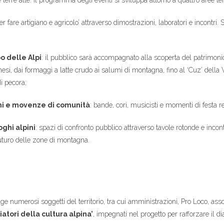
 terre alte. Il programma degli eventi si sviluppa attorno a quattro aree t
er fare artigiano e agricolo’ attraverso dimostrazioni, laboratori e incontri.
;
bo delle Alpi
: il pubblico sarà accompagnato alla scoperta del patrimonio
inesi, dai formaggi a latte crudo ai salumi di montagna, fino al ‘Cuz’ del
i pecora;
i e movenze di comunità
: bande, cori, musicisti e momenti di festa re
oghi alpini
: spazi di confronto pubblico attraverso tavole rotonde e incont
futuro delle zone di montagna.
lge numerosi soggetti del territorio, tra cui amministrazioni, Pro Loco, asso
atori della cultura alpina’
, impegnati nel progetto per rafforzare il d