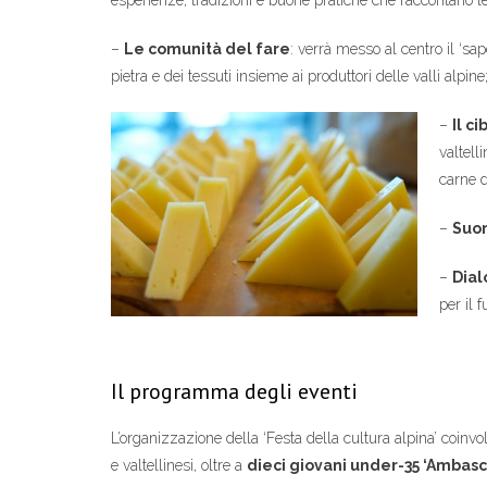
esperienze, tradizioni e buone pratiche che raccontano le
–
Le comunità del fare
: verrà messo al centro il ‘sap
pietra e dei tessuti insieme ai produttori delle valli alpine
–
Il ci
valtell
carne d
–
Suon
–
Dial
per il 
Il programma degli eventi
L’organizzazione della ‘Festa della cultura alpina’ coinvo
e valtellinesi, oltre a
dieci giovani under-35 ‘Ambasci