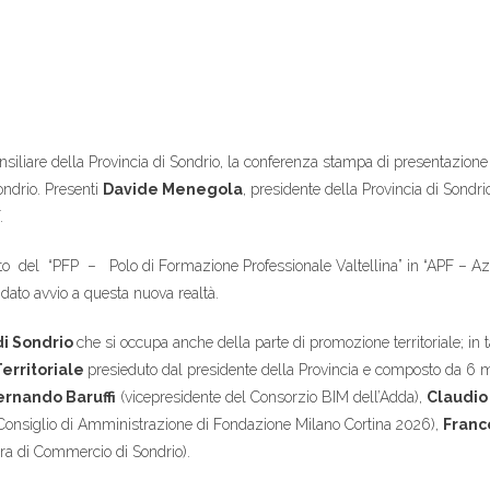
nsiliare della Provincia di Sondrio, la conferenza stampa di presentazion
ondrio. Presenti
Davide Menegola
, presidente della Provincia di Sondri
.
del “PFP – Polo di Formazione Professionale Valtellina” in “APF – Azi
dato avvio a questa nuova realtà.
di Sondrio
che si occupa anche della parte di promozione territoriale; in t
erritoriale
presieduto dal presidente della Provincia e composto da 6 me
ernando
Baruffi
(vicepresidente del Consorzio BIM dell’Adda),
Claudio
nsiglio di Amministrazione di Fondazione Milano Cortina 2026),
Franc
ra di Commercio di Sondrio).