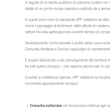
A seguito di un bando pubblico di concorso svoltosi nei me
dotata di un primo nucleo operativo costituito da 4 persone
In questi primi mesi di operatività APF Valtellina ha dato 
riceve il passaggio di testimone: dalle attività di media
settore fino alla partecipazione a eventi fieristici di comp
Parallelamente, come prevede il profilo della nuova aziend
Comunità Montane e Comuni capoluoghi di mandamento, sino 
E proprio dall’ascolto e dal coinvolgimento del territori
fra tutti quello olimpico – che saranno decisivi per lo svi
Durante la conferenza stampa, APF Valtellina ha illustrat
imminente appuntamento olimpico.
Crescita culturale
con formazione continua agli ope