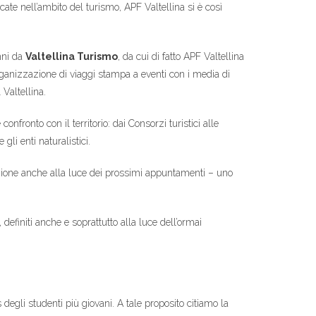
cate nell’ambito del turismo, APF Valtellina si è così
anni da
Valtellina Turismo
, da cui di fatto APF Valtellina
organizzazione di viaggi stampa a eventi con i media di
 Valtellina.
fronto con il territorio: dai Consorzi turistici alle
li enti naturalistici.
mmazione anche alla luce dei prossimi appuntamenti – uno
efiniti anche e soprattutto alla luce dell’ormai
degli studenti più giovani. A tale proposito citiamo la