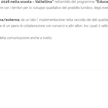
 2026 nella scuola – Valtellina”
nell’ambito del programma
“Educa
 con i territori per lo sviluppo qualitativo del prodotto turistico, degli eve
erna/esterna:
da un lato l’ implementazione nella raccolta dei dati qualitat
one di un piano di collaborazione con consorzi e altri attori, tra i quali il se
ella comunicazione anche a livello