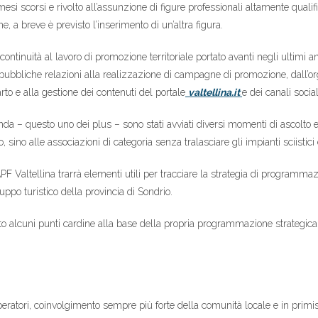
si scorsi e rivolto all’assunzione di figure professionali altamente qualifi
, a breve è previsto l’inserimento di un’altra figura.
continuità al lavoro di promozione territoriale portato avanti negli ultimi 
 e pubbliche relazioni alla realizzazione di campagne di promozione, dall’
arto e alla gestione dei contenuti del portale
valtellina.it
e dei canali social
a – questo uno dei plus – sono stati avviati diversi momenti di ascolto e con
alle associazioni di categoria senza tralasciare gli impianti sciistici e g
o APF Valtellina trarrà elementi utili per tracciare la strategia di progra
luppo turistico della provincia di Sondrio.
o alcuni punti cardine alla base della propria programmazione strategica, d
ratori, coinvolgimento sempre più forte della comunità locale e in primis 