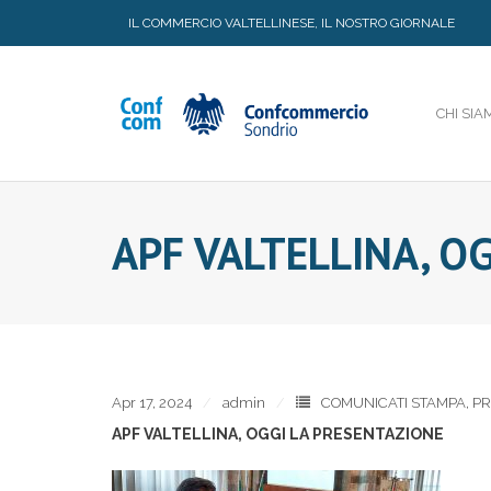
Skip
IL COMMERCIO VALTELLINESE, IL NOSTRO GIORNALE
to
content
CHI SIA
APF VALTELLINA, O
Apr 17, 2024
admin
COMUNICATI STAMPA
,
PR
APF VALTELLINA, OGGI LA PRESENTAZIONE