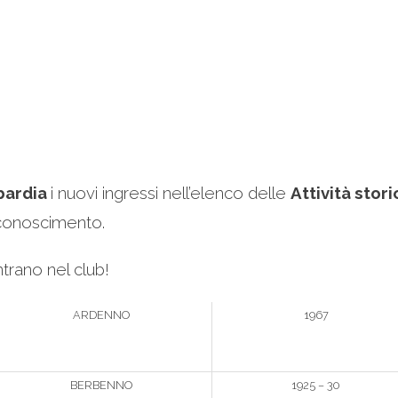
bardia
i nuovi ingressi nell’elenco delle
Attività stor
iconoscimento.
trano nel club!
ARDENNO
1967
BERBENNO
1925 – 30