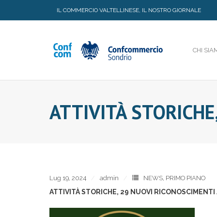
Skip
IL COMMERCIO VALTELLINESE, IL NOSTRO GIORNALE
to
content
CHI SIA
ATTIVITÀ STORICHE
Lug 19, 2024
admin
NEWS
,
PRIMO PIANO
ATTIVITÀ STORICHE, 29 NUOVI RICONOSCIMENTI