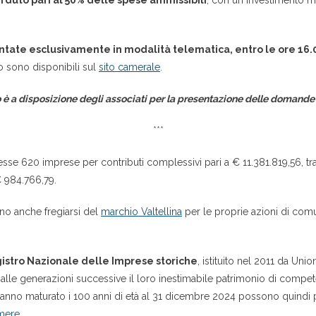
rduto pari al 50% delle spese ammissibili
, con un investimento m
ate esclusivamente in modalità telematica, entro le ore 16.
do sono disponibili sul
sito camerale
.
 a disposizione degli associati per la presentazione delle domande 
***
e 620 imprese per contributi complessivi pari a € 11.381.819,56, tra
€ 984.766,79.
sono anche fregiarsi del
marchio Valtellina
per le proprie azioni di comu
istro Nazionale delle Imprese storiche
, istituito nel 2011 da U
lle generazioni successive il loro inestimabile patrimonio di compet
e hanno maturato i 100 anni di età al 31 dicembre 2024 possono quindi
mere
.