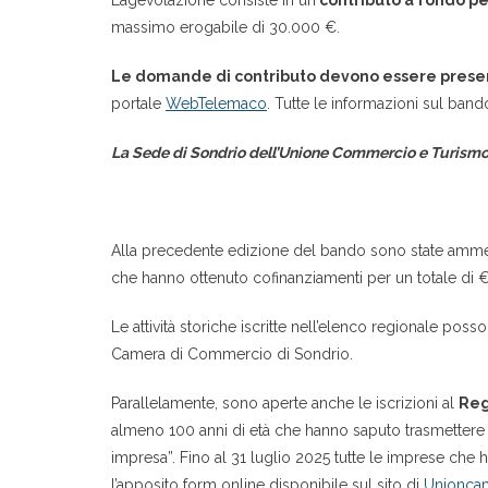
L’agevolazione consiste in un
contributo a fondo pe
massimo erogabile di 30.000 €.
Le domande di contributo devono essere present
portale
WebTelemaco
. Tutte le informazioni sul ban
La Sede di Sondrio dell’Unione Commercio e Turismo è
Alla precedente edizione del bando sono state ammess
che hanno ottenuto cofinanziamenti per un totale di 
Le attività storiche iscritte nell’elenco regionale pos
Camera di Commercio di Sondrio.
Parallelamente, sono aperte anche le iscrizioni al
Reg
almeno 100 anni di età che hanno saputo trasmettere a
impresa”. Fino al 31 luglio 2025 tutte le imprese ch
l’apposito form online disponibile sul sito di
Unionca