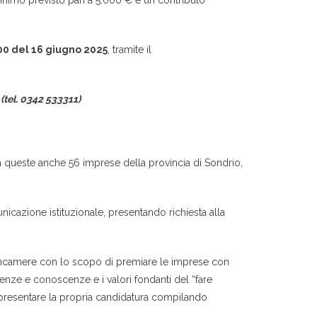
inimo previsto pari a 5.000 € e un contributo
00 del 16 giugno 2025
, tramite il
(tel. 0342 533311)
 queste anche 56 imprese della provincia di Sondrio,
nicazione istituzionale, presentando richiesta alla
nioncamere con lo scopo di premiare le imprese con
enze e conoscenze e i valori fondanti del “fare
 presentare la propria candidatura compilando