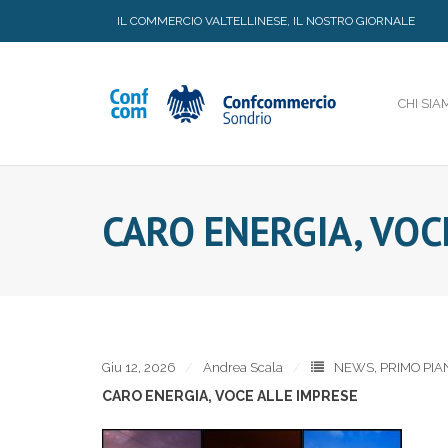
Skip
IL COMMERCIO VALTELLINESE, IL NOSTRO GIORNALE
to
content
CHI SIA
CARO ENERGIA, VOC
Giu 12, 2026
Andrea Scala
NEWS
,
PRIMO PIA
CARO ENERGIA, VOCE ALLE IMPRESE