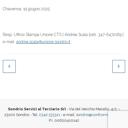
Chiavenna, 19 giugno 2025
Resp. Ufficio Stampa Unione CTS | Andrea Scala |cell. 347-6472169 |
e-mail:
andrea.scala@unione.sondrio.it
Sondrio Servizi al Terziario Srl
- Via del Vecchio Macello, 4/c –
23100 Sondrio - Tel.
0342 533311
- e-mail:
sondrio@confcommercio.it
|
P.I. 00620410142