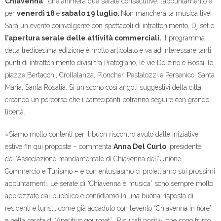
Chiavenna”
che animerà due serate consecutive: l’appuntamento è
per
venerdì 18
e
sabato 19 luglio.
Non mancherà la musica live!
Sarà un evento coinvolgente con spettacoli di intrattenimento, Dj set e
l’apertura serale delle attività commerciali.
Il programma
della tredicesima edizione è molto articolato e va ad interessare tanti
punti di intrattenimento divisi tra Pratogiano, le vie Dolzino e Bossi, le
piazze Bertacchi, Crollalanza, Ploncher, Pestalozzi e Persenico, Santa
Maria, Santa Rosalia. Si uniscono così angoli suggestivi della città
creando un percorso che i partecipanti potranno seguire con grande
libertà.
«Siamo molto contenti per il buon riscontro avuto dalle iniziative
estive fin qui proposte – commenta
Anna Del Curto
, presidente
dell’Associazione mandamentale di Chiavenna dell’Unione
Commercio e Turismo – e con entusiasmo ci proiettiamo sui prossimi
appuntamenti. Le serate di “Chiavenna è musica” sono sempre molto
apprezzate dal pubblico e confidiamo in una buona risposta di
residenti e turisti, come già accaduto con l’evento “Chiavenna in fiore”
e nella serata di “Aperitivo gourmet”. Risultati positivi che sono frutto