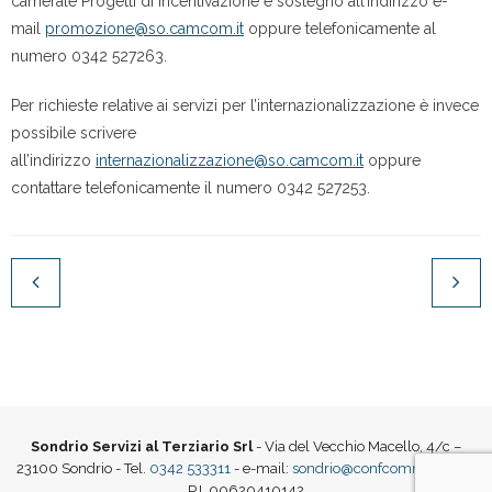
camerale Progetti di incentivazione e sostegno all’indirizzo e-
mail
promozione@so.camcom.it
oppure telefonicamente al
numero 0342 527263.
Per richieste relative ai servizi per l’internazionalizzazione è invece
possibile scrivere
all’indirizzo
internazionalizzazione@so.camcom.it
oppure
contattare telefonicamente il numero 0342 527253.
Sondrio Servizi al Terziario Srl
- Via del Vecchio Macello, 4/c –
23100 Sondrio - Tel.
0342 533311
- e-mail:
sondrio@confcommercio.it
|
P.I. 00620410142