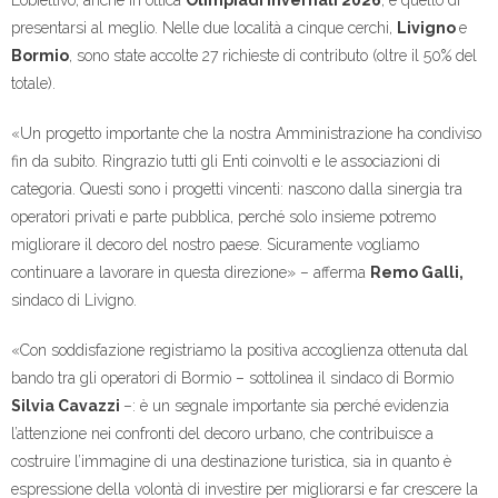
L’obiettivo, anche in ottica
Olimpiadi invernali 2026
, è quello di
presentarsi al meglio. Nelle due località a cinque cerchi,
Livigno
e
Bormio
, sono state accolte 27 richieste di contributo (oltre il 50% del
totale).
«Un progetto importante che la nostra Amministrazione ha condiviso
fin da subito. Ringrazio tutti gli Enti coinvolti e le associazioni di
categoria. Questi sono i progetti vincenti: nascono dalla sinergia tra
operatori privati e parte pubblica, perché solo insieme potremo
migliorare il decoro del nostro paese. Sicuramente vogliamo
continuare a lavorare in questa direzione» – afferma
Remo Galli,
sindaco di Livigno.
«Con soddisfazione registriamo la positiva accoglienza ottenuta dal
bando tra gli operatori di Bormio – sottolinea il sindaco di Bormio
Silvia Cavazzi
–: è un segnale importante sia perché evidenzia
l’attenzione nei confronti del decoro urbano, che contribuisce a
costruire l’immagine di una destinazione turistica, sia in quanto è
espressione della volontà di investire per migliorarsi e far crescere la