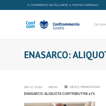
Skip
IL COMMERCIO VALTELLINESE, IL NOSTRO GIORNALE
to
content
CHI SIA
ENASARCO: ALIQUO
Gen 17, 2024
admin
NEWS
,
PRIMO PIANO
ENASARCO: ALIQUOTA CONTRIBUTIVA 17%