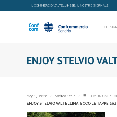
Skip
IL COMMERCIO VALTELLINESE, IL NOSTRO GIORNALE
to
content
CHI SIA
ENJOY STELVIO VAL
Mag 13, 2026
Andrea Scala
COMUNICATI ST
ENJOY STELVIO VALTELLINA, ECCO LE TAPPE 202