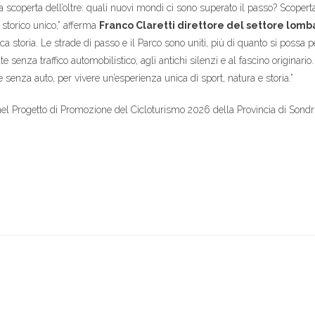
 La scoperta dell’oltre: quali nuovi mondi ci sono superato il passo? Scopert
storico unico,” afferma
Franco Claretti direttore del settore lomb
ica storia. Le strade di passo e il Parco sono uniti, più di quanto si possa pe
senza traffico automobilistico, agli antichi silenzi e al fascino originario.
e senza auto, per vivere un’esperienza unica di sport, natura e storia.”
ra nel Progetto di Promozione del Cicloturismo 2026 della Provincia di Sondr