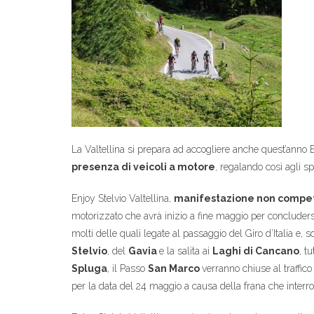
La Valtellina si prepara ad accogliere anche quest’anno Enj
presenza di veicoli a motore
, regalando così agli sp
Enjoy Stelvio Valtellina,
manifestazione non competi
motorizzato che avrà inizio a fine maggio per concludersi
molti delle quali legate al passaggio del Giro d’Italia e,
Stelvio
, del
Gavia
e la salita ai
Laghi di Cancano
, t
Spluga
, il Passo
San Marco
verranno chiuse al traffico
per la data del 24 maggio a causa della frana che interro