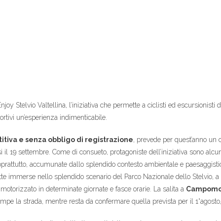
oy Stelvio Valtellina, l’iniziativa che permette a ciclisti ed escursionisti 
ortivi un’esperienza indimenticabile.
tiva e senza obbligo di registrazione
, prevede per quest’anno un c
 il 19 settembre. Come di consueto, protagoniste dell’iniziativa sono alcun
 soprattutto, accumunate dallo splendido contesto ambientale e paesaggistic
utte immerse nello splendido scenario del Parco Nazionale dello Stelvio, a
 motorizzato in determinate giornate e fasce orarie. La salita a
Campomo
mpe la strada, mentre resta da confermare quella prevista per il 1°agosto,