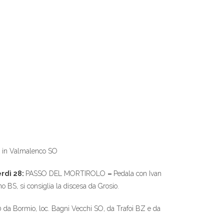
a, in Valmalenco SO
rdì 28:
PASSO DEL MORTIROLO
–
Pedala con Ivan
o BS, si consiglia la discesa da Grosio.
0 da Bormio, loc. Bagni Vecchi SO, da Trafoi BZ e da