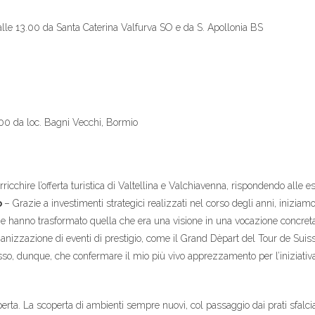
lle 13.00 da Santa Caterina Valfurva SO e da S. Apollonia BS
0 da loc. Bagni Vecchi, Bormio
arricchire l’offerta turistica di Valtellina e Valchiavenna, rispondendo all
o
– Grazie a investimenti strategici realizzati nel corso degli anni, iniziam
ne hanno trasformato quella che era una visione in una vocazione concreta
organizzazione di eventi di prestigio, come il Grand Dèpart del Tour de Suis
osso, dunque, che confermare il mio più vivo apprezzamento per l’iniziativa
operta. La scoperta di ambienti sempre nuovi, col passaggio dai prati sfalci