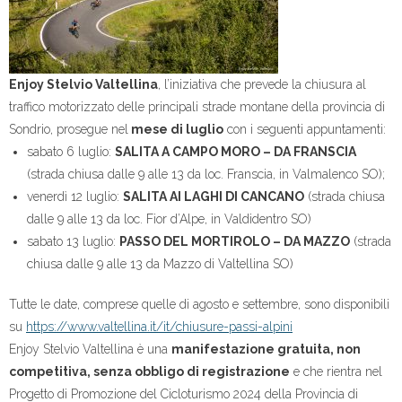
Enjoy Stelvio Valtellina
, l’iniziativa che prevede la chiusura al
traffico motorizzato delle principali strade montane della provincia di
Sondrio, prosegue nel
mese di luglio
con i seguenti appuntamenti:
sabato 6 luglio:
SALITA A CAMPO MORO – DA FRANSCIA
(strada chiusa dalle 9 alle 13 da loc. Franscia, in Valmalenco SO);
venerdì 12 luglio:
SALITA AI LAGHI DI CANCANO
(strada chiusa
dalle 9 alle 13 da loc. Fior d’Alpe, in Valdidentro SO)
sabato 13 luglio:
PASSO DEL MORTIROLO – DA MAZZO
(strada
chiusa dalle 9 alle 13 da Mazzo di Valtellina SO)
Tutte le date, comprese quelle di agosto e settembre, sono disponibili
su
https://www.valtellina.it/
it/chiusure-passi-alpini
Enjoy Stelvio Valtellina è una
manifestazione gratuita, non
competitiva, senza obbligo di registrazione
e che rientra nel
Progetto di Promozione del Cicloturismo 2024 della Provincia di