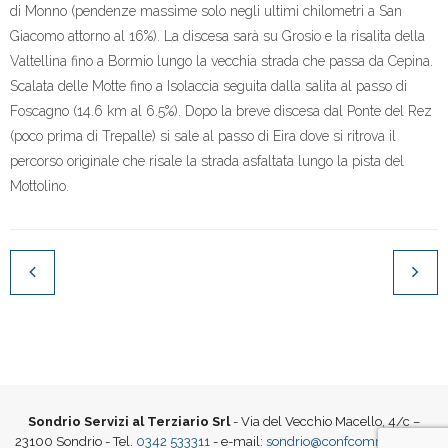
di Monno (pendenze massime solo negli ultimi chilometri a San
Giacomo attorno al 16%). La discesa sarà su Grosio e la risalita della
Valtellina fino a Bormio lungo la vecchia strada che passa da Cepina.
Scalata delle Motte fino a Isolaccia seguita dalla salita al passo di
Foscagno (14.6 km al 6.5%). Dopo la breve discesa dal Ponte del Rez
(poco prima di Trepalle) si sale al passo di Eira dove si ritrova il
percorso originale che risale la strada asfaltata lungo la pista del
Mottolino.
Sondrio Servizi al Terziario Srl
- Via del Vecchio Macello, 4/c –
23100 Sondrio - Tel.
0342 533311
- e-mail:
sondrio@confcommercio.it
|