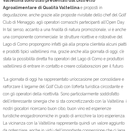
Valtellina sono stati presentati dal Distretto
Agroalimentare di Qualità Valtellina
e proposti in
degustazione, anche grazie alle proposte rivisitate dello chef del Golf
Club di Menaggio, agli operatori comaschi partecipanti all’Open Day.
In tal senso, accanto a una finalità di natura promozionale, vi è anche
una componente commerciale: le strutture ricettive e ristorative del
Lago di Como propongono infatti già alla propria clientela alcuni piatti
e prodotti tipici valtellinesi ma, grazie anche alla giornata di oggi, c’è
stata la possibilità diretta fra operatori del Lago di Como e produttori
valtellinesi di entrare in contatto e creare collaborazioni per il futuro.
“La giornata di oggi ha rappresentato un’occasione per consolidare e
rafforzare il legame del Golf Club con l’offerta turistica circostante e
con gli operatori della ricettività. Sono particolarmente soddisfatto
dell’interessante sinergia che si sta concretizzando con la Valtellina: i
nostri giocatori ricercano buon cibo, buon vino ed esperienze
turistiche enogastronomiche in grado di arricchire la loro esperienza.
La vicinanza con la Valtellina rappresenta quindi un valore aggiunto
da potenziare, anche in virtù dell’importante connessione che ci lega