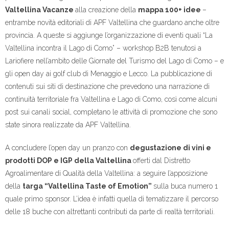
Valtellina Vacanze
alla creazione della
mappa 100+ idee
–
entrambe novità editoriali di APF Valtellina che guardano anche oltre
provincia. A queste si aggiunge l’organizzazione di eventi quali “La
Valtellina incontra il Lago di Como” – workshop B2B tenutosi a
Lariofiere nell’ambito delle Giornate del Turismo del Lago di Como – e
gli open day ai golf club di Menaggio e Lecco. La pubblicazione di
contenuti sui siti di destinazione che prevedono una narrazione di
continuità territoriale fra Valtellina e Lago di Como, così come alcuni
post sui canali social, completano le attività di promozione che sono
state sinora realizzate da APF Valtellina.
A concludere l’open day un pranzo con
degustazione di vini e
prodotti DOP e IGP della Valtellina
offerti dal Distretto
Agroalimentare di Qualità della Valtellina: a seguire l’apposizione
della
targa “Valtellina Taste of Emotion”
sulla buca numero 1
quale primo sponsor. L’idea è infatti quella di tematizzare il percorso
delle 18 buche con altrettanti contributi da parte di realtà territoriali.