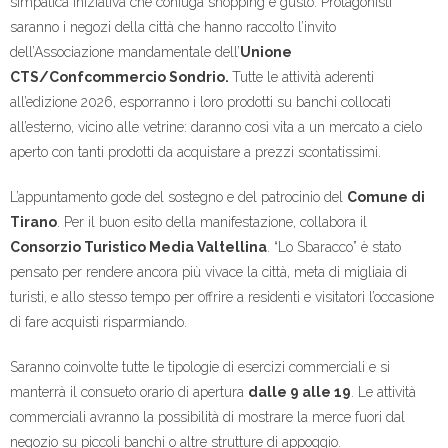
simpatica iniziativa che coniuga shopping e gusto. Protagonisti
saranno i negozi della città che hanno raccolto l’invito
dell’Associazione mandamentale dell’
Unione
CTS/Confcommercio Sondrio.
Tutte le attività aderenti
all’edizione 2026, esporranno i loro prodotti su banchi collocati
all’esterno, vicino alle vetrine: daranno così vita a un mercato a cielo
aperto con tanti prodotti da acquistare a prezzi scontatissimi.
L’appuntamento gode del sostegno e del patrocinio del
Comune di
Tirano
. Per il buon esito della manifestazione, collabora il
Consorzio Turistico Media Valtellina
. “Lo Sbaracco” è stato
pensato per rendere ancora più vivace la città, meta di migliaia di
turisti, e allo stesso tempo per offrire a residenti e visitatori l’occasione
di fare acquisti risparmiando.
Saranno coinvolte tutte le tipologie di esercizi commerciali e si
manterrà il consueto orario di apertura
dalle 9 alle 19
. Le attività
commerciali avranno la possibilità di mostrare la merce fuori dal
negozio su piccoli banchi o altre strutture di appoggio.