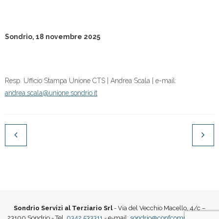
Sondrio, 18 novembre 2025
Resp. Ufficio Stampa Unione CTS | Andrea Scala | e-mail:
andrea.scala@unione.sondrio.it
Sondrio Servizi al Terziario Srl
- Via del Vecchio Macello, 4/c –
23100 Sondrio - Tel.
0342 533311
- e-mail:
sondrio@confcommercio.it
|