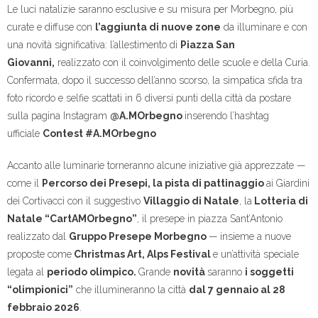
Le luci natalizie saranno esclusive e su misura per Morbegno, più
curate e diffuse con
l’aggiunta di nuove zone
da illuminare e con
una novità significativa: l’allestimento di
Piazza San
Giovanni,
realizzato con il coinvolgimento delle scuole e della Curia.
Confermata, dopo il successo dell’anno scorso, la simpatica sfida tra
foto ricordo e selfie scattati in 6 diversi punti della città da postare
sulla pagina Instagram
@A.MOrbegno
inserendo l’hashtag
ufficiale
Contest #A.MOrbegno
Accanto alle luminarie torneranno alcune iniziative già apprezzate —
come il
Percorso dei Presepi, la pista di pattinaggio
ai Giardini
dei Cortivacci con il suggestivo
Villaggio di Natale
, la
Lotteria di
Natale “CartAMOrbegno”
, il presepe in piazza Sant’Antonio
realizzato dal
Gruppo Presepe Morbegno
— insieme a nuove
proposte come
Christmas Art, Alps Festival
e un’attività speciale
legata al
periodo olimpico.
Grande
novità
saranno
i soggetti
“olimpionici”
che illumineranno la città
dal 7 gennaio al 28
febbraio 2026
.