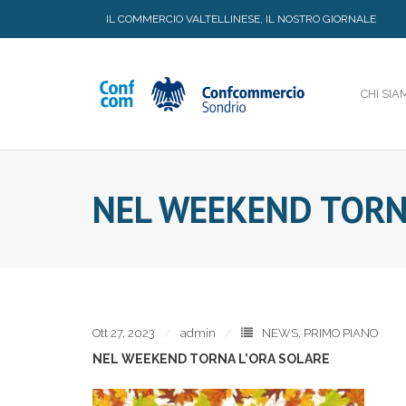
Skip
IL COMMERCIO VALTELLINESE, IL NOSTRO GIORNALE
to
content
CHI SIA
NEL WEEKEND TORN
Ott 27, 2023
admin
NEWS
,
PRIMO PIANO
NEL WEEKEND TORNA L’ORA SOLARE