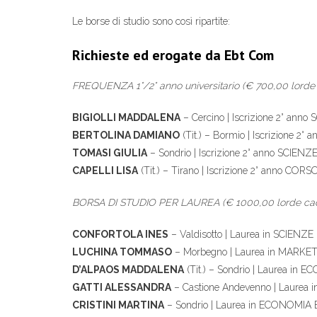
Le borse di studio sono così ripartite:
Richieste ed erogate da Ebt Com
FREQUENZA 1°/2° anno universitario (€ 700,00 lorde
BIGIOLLI MADDALENA
– Cercino | Iscrizione 2° an
BERTOLINA DAMIANO
(Tit.) – Bormio | Iscrizione 2°
TOMASI GIULIA
– Sondrio | Iscrizione 2° anno SC
CAPELLI LISA
(Tit.) – Tirano | Iscrizione 2° anno CO
BORSA DI STUDIO PER LAUREA (€ 1000,00 lorde ca
CONFORTOLA INES
– Valdisotto | Laurea in SCIE
LUCHINA TOMMASO
– Morbegno | Laurea in MAR
D’ALPAOS MADDALENA
(Tit.) – Sondrio | Laurea in 
GATTI ALESSANDRA
– Castione Andevenno | Laurea
CRISTINI MARTINA
– Sondrio | Laurea in ECONOMIA