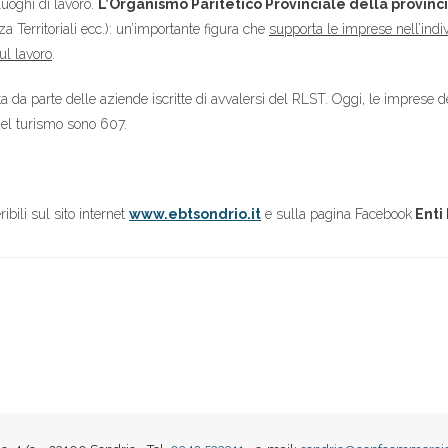
luoghi di lavoro.
L’Organismo Paritetico Provinciale della provinci
a Territoriali ecc.): un’importante figura che
supporta le imprese nell’indiv
ul lavoro
.
esta da parte delle aziende iscritte di avvalersi del RLST. Oggi, le impre
 del turismo sono 607.
ribili sul sito internet
www.ebtsondrio.it
e sulla pagina Facebook
Enti