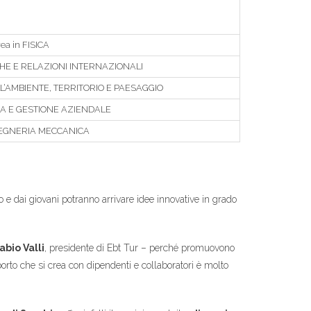
ea in FISICA
ICHE E RELAZIONI INTERNAZIONALI
L’AMBIENTE, TERRITORIO E PAESAGGIO
IA E GESTIONE AZIENDALE
NGEGNERIA MECCANICA
o e dai giovani potranno arrivare idee innovative in grado
abio Valli
, presidente di Ebt Tur – perché promuovono
porto che si crea con dipendenti e collaboratori è molto