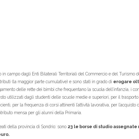
n campo dagli Enti Bilaterali Territoriali del Commercio e del Turismo d
tributi (la maggior parte cumulative) e sono stati in grado di
erogare olt
agamento delle rette dei bimbi che frequentano la scuola dell’infanzia, i cont
esto utilizzati dagli studenti delle scuole medie e superiori, per il trasporto
ienti, per la frequenza di corsi attinenti l’attività lavorativa, per l’acquisto
ntributo mensa per gli alunni della Primaria.
reati della provincia di Sondrio: sono
2
3
le borse di studio assegnate 
euro.