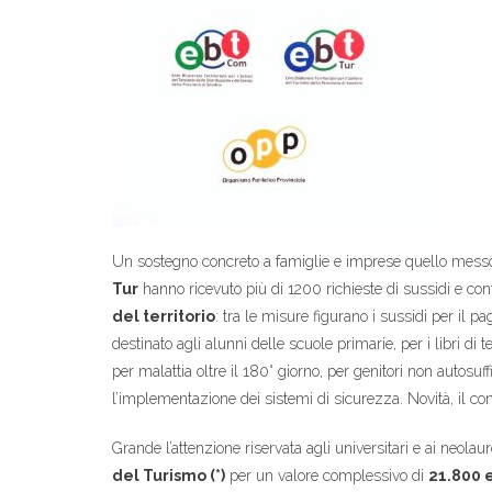
Un sostegno concreto a famiglie e imprese quello messo i
Tur
hanno ricevuto più di 1200 richieste di sussidi e con
del territorio
: tra le misure figurano i sussidi per il p
destinato agli alunni delle scuole primarie, per i libri di t
per malattia oltre il 180° giorno, per genitori non autosuffic
l’implementazione dei sistemi di sicurezza. Novità, il co
Grande l’attenzione riservata agli universitari e ai neolau
del Turismo (*)
per un valore complessivo di
2
1
.
8
00 