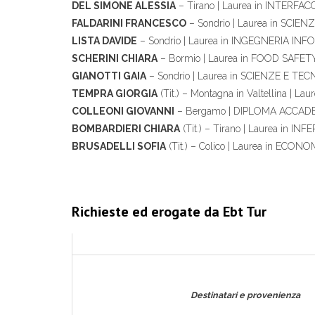
DEL SIMONE ALESSIA
– Tirano | Laurea in INTER
FALDARINI FRANCESCO
– Sondrio | Laurea in SCI
LISTA DAVIDE
– Sondrio | Laurea in INGEGNERIA IN
SCHERINI CHIARA
– Bormio | Laurea in FOOD SA
GIANOTTI GAIA
– Sondrio | Laurea in SCIENZE E T
TEMPRA GIORGIA
(Tit.) – Montagna in Valtellina 
COLLEONI GIOVANNI
– Bergamo | DIPLOMA ACCADE
BOMBARDIERI CHIARA
(Tit.) – Tirano | Laurea in IN
BRUSADELLI SOFIA
(Tit.) – Colico | Laurea in E
Richieste ed erogate da Ebt Tur
Destinatari e provenienza