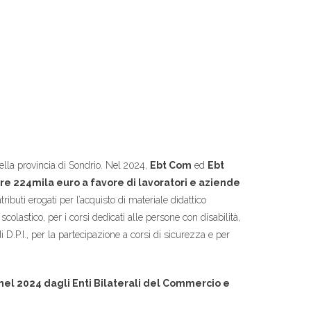
ella provincia di Sondrio. Nel 2024,
Ebt Com
ed
Ebt
re 22
4
mila euro a favore di lavoratori e aziende
ributi erogati per l’acquisto di materiale didattico
 scolastico, per i corsi dedicati alle persone con disabilità,
 di D.P.I., per la partecipazione a corsi di sicurezza e per
nel 2024 dagli Enti Bilaterali del Commercio e