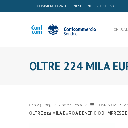
Skip
IL COMMERCIO VALTELLINESE, IL NOSTRO GIORNALE
to
content
CHI SIA
OLTRE 224 MILA EU
Gen 23, 2025
Andrea Scala
COMUNICATI STA
OLTRE 224 MILA EURO A BENEFICIO DI IMPRESE 