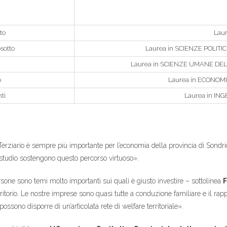
to
Laur
sotto
Laurea in SCIENZE POLIT
Laurea in SCIENZE UMANE DEL
o
Laurea in ECONOM
ti
Laurea in I
 Terziario è sempre più importante per l’economia della provincia di Sondri
 studio sostengono questo percorso virtuoso».
sone sono temi molto importanti sui quali è giusto investire – sottolinea
F
ritorio. Le nostre imprese sono quasi tutte a conduzione familiare e il rap
 possono disporre di un’articolata rete di welfare territoriale».