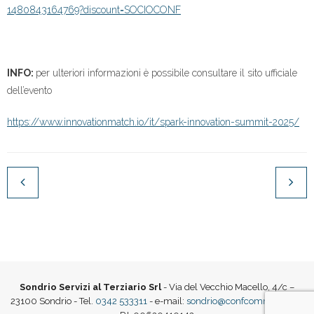
1480843164769?discount=SOCIOCONF
INFO:
per ulteriori informazioni è possibile consultare il sito ufficiale
dell’evento
https://www.innovationmatch.io/it/spark-innovation-summit-2025/
Sondrio Servizi al Terziario Srl
- Via del Vecchio Macello, 4/c –
23100 Sondrio - Tel.
0342 533311
- e-mail:
sondrio@confcommercio.it
|