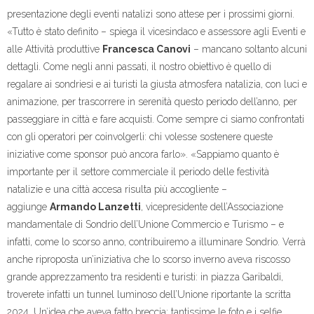
presentazione degli eventi natalizi sono attese per i prossimi giorni.
«Tutto è stato definito – spiega il vicesindaco e assessore agli Eventi e
alle Attività produttive
Francesca Canovi
– mancano soltanto alcuni
dettagli. Come negli anni passati, il nostro obiettivo è quello di
regalare ai sondriesi e ai turisti la giusta atmosfera natalizia, con luci e
animazione, per trascorrere in serenità questo periodo dell’anno, per
passeggiare in città e fare acquisti. Come sempre ci siamo confrontati
con gli operatori per coinvolgerli: chi volesse sostenere queste
iniziative come sponsor può ancora farlo». «Sappiamo quanto è
importante per il settore commerciale il periodo delle festività
natalizie e una città accesa risulta più accogliente –
aggiunge
Armando Lanzetti
, vicepresidente dell’Associazione
mandamentale di Sondrio dell’Unione Commercio e Turismo – e
infatti, come lo scorso anno, contribuiremo a illuminare Sondrio. Verrà
anche riproposta un’iniziativa che lo scorso inverno aveva riscosso
grande apprezzamento tra residenti e turisti: in piazza Garibaldi,
troverete infatti un tunnel luminoso dell’Unione riportante la scritta
2024. Un’idea che aveva fatto breccia: tantissime le foto e i selfie