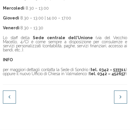
Mercoledì
8.30 – 13.00
Giovedì
8.30 – 13.00 | 14.00 – 17.00
Venerdì
8.30 – 13.30
Lo staff della
Sede
centrale dell’Unione
(via del Vecchio
Macello, 4/C) è come sempre a disposizione per consulenze e
servizi personalizzati (contabilità, paghe, servizi finanziari, accesso ai
bandi, etc…).
INFO
per maggiori dettagli contatta la Sede di Sondrio (
tel. 0342 – 533311
)
oppure il nuovo Ufficio di Chiesa in Valmalenco (
tel. 0342 – 452657
)