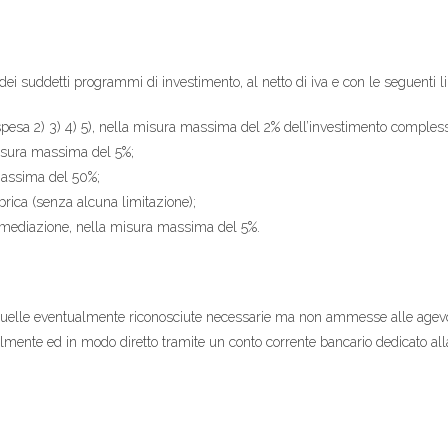
ei suddetti programmi di investimento, al netto di iva e con le seguenti li
i spesa 2) 3) 4) 5), nella misura massima del 2% dell’investimento compless
misura massima del 5%;
 massima del 50%;
bbrica (senza alcuna limitazione);
ntermediazione, nella misura massima del 5%.
quelle eventualmente riconosciute necessarie ma non ammesse alle agevola
mente ed in modo diretto tramite un conto corrente bancario dedicato al