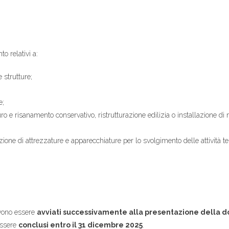
o relativi a:
e strutture;
e;
uro e risanamento conservativo, ristrutturazione edilizia o installazione di 
izione di attrezzature e apparecchiature per lo svolgimento delle attività te
evono essere
avviati successivamente alla presentazione della
essere
conclusi entro il 31 dicembre 2025
.