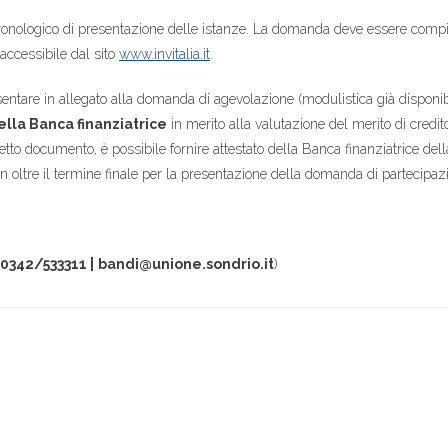
 cronologico di presentazione delle istanze. La domanda deve essere compi
accessibile dal sito
www.invitalia.it
.
entare in allegato alla domanda di agevolazione (modulistica già disponibi
ella Banca finanziatrice
in merito alla valutazione del merito di credit
etto documento, è possibile fornire attestato della Banca finanziatrice del
on oltre il termine finale per la presentazione della domanda di partecipa
0342/533311 |
bandi@unione.sondrio.it
)