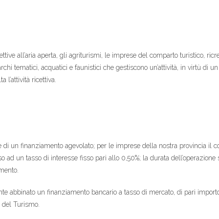
cettive all’aria aperta, gli agriturismi, le imprese del comparto turistico, ricr
parchi tematici, acquatici e faunistici che gestiscono un’attività, in virtù di 
l’attività ricettiva.
e di un finanziamento agevolato; per le imprese della nostra provincia il 
 ad un tasso di interesse fisso pari allo 0,50%; la durata dell’operazio
mento.
 abbinato un finanziamento bancario a tasso di mercato, di pari importo e 
o del Turismo.