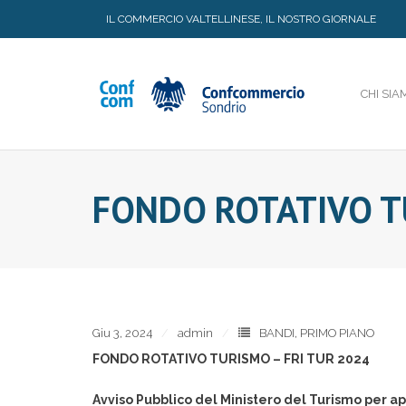
Skip
IL COMMERCIO VALTELLINESE, IL NOSTRO GIORNALE
to
content
CHI SIA
FONDO ROTATIVO T
Giu 3, 2024
admin
BANDI
,
PRIMO PIANO
FONDO ROTATIVO TURISMO – FRI TUR 2024
Avviso Pubblico del Ministero del Turismo per 