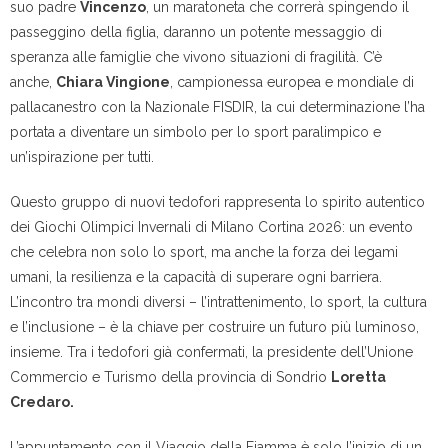
suo padre
Vincenzo
, un maratoneta che correrà spingendo il
passeggino della figlia, daranno un potente messaggio di
speranza alle famiglie che vivono situazioni di fragilità. C’è
anche,
Chiara Vingione
, campionessa europea e mondiale di
pallacanestro con la Nazionale FISDIR, la cui determinazione l’ha
portata a diventare un simbolo per lo sport paralimpico e
un’ispirazione per tutti.
Questo gruppo di nuovi tedofori rappresenta lo spirito autentico
dei Giochi Olimpici Invernali di Milano Cortina 2026: un evento
che celebra non solo lo sport, ma anche la forza dei legami
umani, la resilienza e la capacità di superare ogni barriera.
L’incontro tra mondi diversi – l’intrattenimento, lo sport, la cultura
e l’inclusione – è la chiave per costruire un futuro più luminoso,
insieme. Tra i tedofori già confermati, la presidente dell’Unione
Commercio e Turismo della provincia di Sondrio
Loretta
Credaro.
L’appuntamento con il Viaggio della Fiamma è solo l’inizio di un