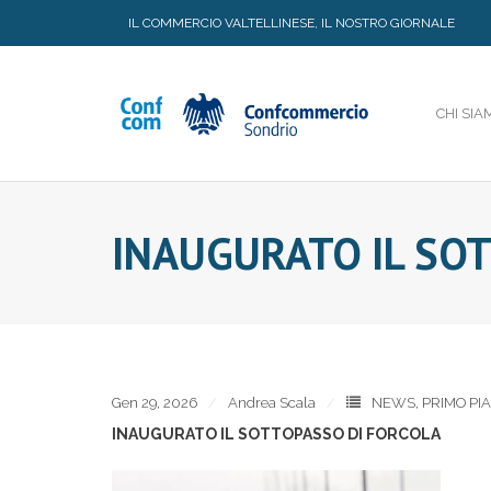
Skip
IL COMMERCIO VALTELLINESE, IL NOSTRO GIORNALE
to
content
CHI SIA
INAUGURATO IL SO
Gen 29, 2026
Andrea Scala
NEWS
,
PRIMO PI
INAUGURATO IL SOTTOPASSO DI FORCOLA