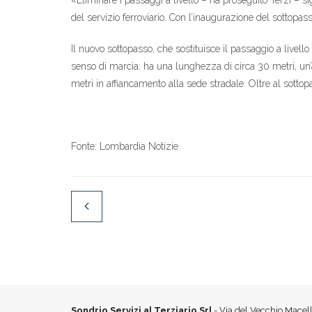
«Eliminare i passaggi a livello – ha proseguito Terzi – sig
del servizio ferroviario. Con l’inaugurazione del sottopas
Il nuovo sottopasso, che sostituisce il passaggio a livello
senso di marcia: ha una lunghezza di circa 30 metri, un’a
metri in affiancamento alla sede stradale. Oltre al sotto
Fonte: Lombardia Notizie
Sondrio Servizi al Terziario Srl
- Via del Vecchio Macell