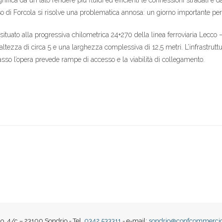
nifica da un lato rendere più fluidi ed efficienti le connessioni stradali e 
so di Forcola si risolve una problematica annosa: un giorno importante per 
 situato alla progressiva chilometrica 24+270 della linea ferroviaria Lecco 
ltezza di circa 5 e una larghezza complessiva di 12,5 metri. L’infrastrutt
passo l’opera prevede rampe di accesso e la viabilità di collegamento.
o, 4/c – 23100 Sondrio - Tel.
0342 533311
- e-mail:
sondrio@confcommercio.