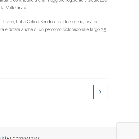
dall’altro contribuire a una maggiore regolarità e sicurezza
la Valtellina».
– Tirano, tratta Colico-Sondrio, è a due corsie, una per
ura è dotata anche di un percorso ciclopedonale largo 2,5
it
| P.I. 00620410142