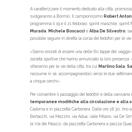
A caratterizzare il momento dedicato alla città, promosso
svolgeranno a Bormio. Il campionissimo
Robert Anton
programma il 19 e il 21 febbraio: sprint maschile, sprint
Murada
,
Michele Boscacci
e
Alba De Silvestro
, s
possibile seguire in diretta la corsa dei tedofori per le vie 
«Siamo onorati di essere una delle 60 tappe del viaggio d
società sportive che hanno annunciato la loro presenza –
sfileranno per le vie della città, tra cui
Martino Sala
,
Sa
riassume in sé, accompagnandoci verso le due settimane pi
a cinque cerchi».
Per consentire il passaggio dei tedofori e della carovana c
temporanee modifiche alla circolazione e alla s
Cadorna e in piazzetta Carbonera. Dalle ore 18.30, fino a 
Bertacchi, via Mazzini, via Adua, viale Milano, via De Si
la Via dei Palazzi, da piazzetta Carbonera a piazza Quadr