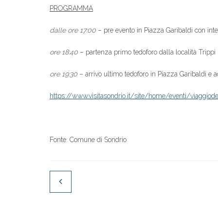
PROGRAMMA
dalle ore 17:00
– pre evento in Piazza Garibaldi con inte
ore 18:40
– partenza primo tedoforo dalla località Trippi
ore 19:30
– arrivo ultimo tedoforo in Piazza Garibaldi e 
https://www.visitasondrio.it/
site/home/eventi/
viaggiod
Fonte: Comune di Sondrio