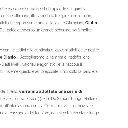
, che esordisce come sport olimpico, le cui gare si
scorse settimane, illustrando le tre gare olimpiche in
 atleti che rappresenteranno l’Italia alle Olimpiadi,
Giulia
 Dal palco attraverso un grande schermo, sarà inoltre
 i cittadini e le centinaia di giovani atleti delle nostre
e Diasio
-. Accoglieremo la fiamma e i tedofori che
alti livelli, valoriali e agonistici, e la fiaccola li
tti insieme questo evento epocale, uniti sotto la bandiera
e da Tirano,
verranno adottate una serie di
lle vie Toti, tra i civici 35 e 11, De Simoni, Lungo Mallero
, all’intersezione con via Germania, via Toti, piazzale
io al passaggio del tedoforo, non si potrà circolare lungo