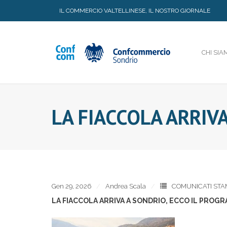
Skip
IL COMMERCIO VALTELLINESE, IL NOSTRO GIORNALE
to
content
CHI SIA
LA FIACCOLA ARRIV
Gen 29, 2026
Andrea Scala
COMUNICATI STA
LA FIACCOLA ARRIVA A SONDRIO, ECCO IL PROG