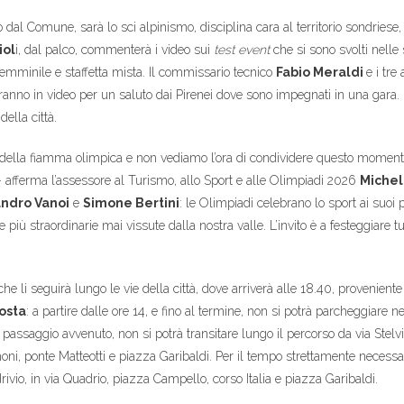
 dal Comune, sarà lo sci alpinismo, disciplina cara al territorio sondriese
iol
i, dal palco, commenterà i video sui
test event
che si sono svolti nelle 
 femminile e staffetta mista. Il commissario tecnico
Fabio Meraldi
e i tre
aranno in video per un saluto dai Pirenei dove sono impegnati in una gara.
della città.
ella fiamma olimpica e non vediamo l’ora di condividere questo momento con
 afferma l’assessore al Turismo, allo Sport e alle Olimpiadi 2026
Michel
ndro Vanoi
e
Simone Bertini
: le Olimpiadi celebrano lo sport ai suoi più 
ù straordinarie mai vissute dalla nostra valle. L’invito è a festeggiare tu
he li seguirà lungo le vie della città, dove arriverà alle 18.40, provenient
osta
: a partire dalle ore 14, e fino al termine, non si potrà parcheggiare ne
passaggio avvenuto, non si potrà transitare lungo il percorso da via Stelvio
moni, ponte Matteotti e piazza Garibaldi. Per il tempo strettamente necessar
ivio, in via Quadrio, piazza Campello, corso Italia e piazza Garibaldi.