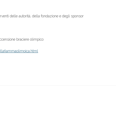
rventi delle autorità, della fondazione e degli sponsor
accensione braciere olimpico
ellafiammaolimpica.
html