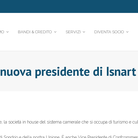
MO
BANDI & CREDITO
SERVIZI
DIVENTA SOCIO
 nuova presidente di Isnart
he, la società in house del sistema camerale che si occupa di turismo e cultu
i Sondrio e della nostra Unione. È anche Vice Presidente di Confcommerci