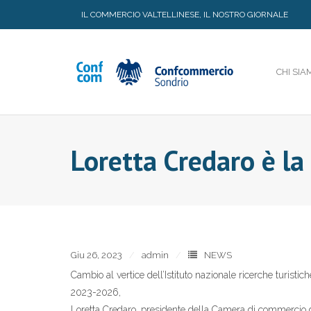
Skip
IL COMMERCIO VALTELLINESE, IL NOSTRO GIORNALE
to
content
CHI SIA
Loretta Credaro è la
Giu 26, 2023
admin
NEWS
Cambio al vertice dell’Istituto nazionale ricerche turistic
2023-2026,
Loretta Credaro, presidente della Camera di commercio d