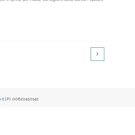
it
| P.I. 00620410142