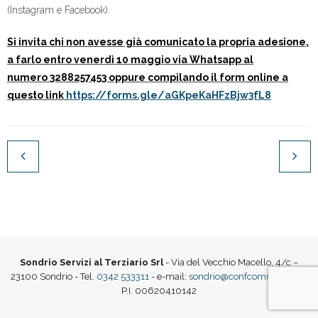
(Instagram e Facebook).
Si invita chi non avesse già comunicato la propria adesione,
a farlo entro
venerdì 10 maggio via Whatsapp al
numero
3288257453
oppure compilando il form online a
questo link
https://forms.gle/
aGKpeKaHFzBjw3fL8
Sondrio Servizi al Terziario Srl
- Via del Vecchio Macello, 4/c –
23100 Sondrio - Tel.
0342 533311
- e-mail:
sondrio@confcommercio.it
|
P.I. 00620410142