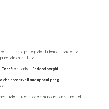
 relax, a lunghe passeggiate, al ritorno al mare e alla
principalmente in Italia.
da
Tecnè
per conto di
Federalberghi
.
a che conserva il suo appeal per gli
pee.
onsiderato il più comodo per muoversi senza vincoli di