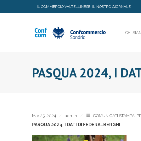
Skip
IL COMMERCIO VALTELLINESE, IL NOSTRO GIORNALE
to
content
CHI SIA
PASQUA 2024, I DA
Mar 25, 2024
admin
COMUNICATI STAMPA
,
P
PASQUA 2024, I DATI DI FEDERALBERGHI