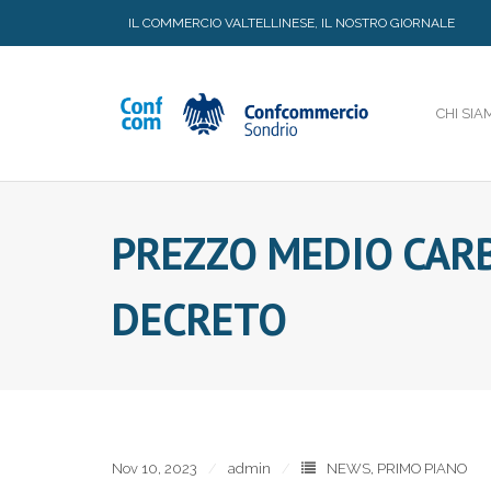
Skip
IL COMMERCIO VALTELLINESE, IL NOSTRO GIORNALE
to
content
CHI SIA
PREZZO MEDIO CARB
DECRETO
Nov 10, 2023
admin
NEWS
,
PRIMO PIANO