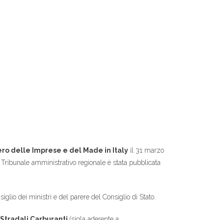
ero delle Imprese e del Made in Italy
il 31 marzo
l Tribunale amministrativo regionale è stata pubblicata
lio dei ministri e del parere del Consiglio di Stato.
 Stradali Carburanti
(sigla aderente a