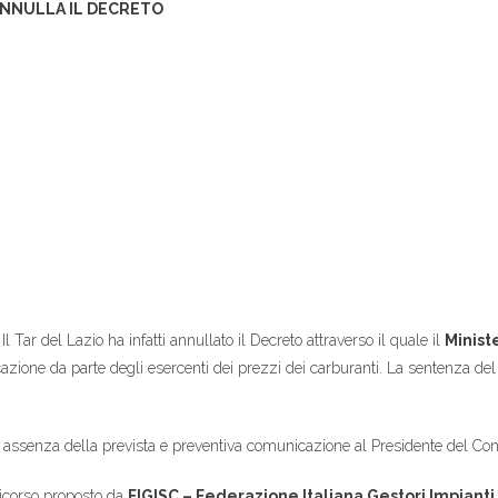
ANNULLA IL DECRETO
Il Tar del Lazio ha infatti annullato il Decreto attraverso il quale il
Minist
cazione da parte degli esercenti dei prezzi dei carburanti. La sentenza de
 assenza della prevista e preventiva comunicazione al Presidente del Consig
ricorso proposto da
FIGISC – Federazione Italiana Gestori Impianti