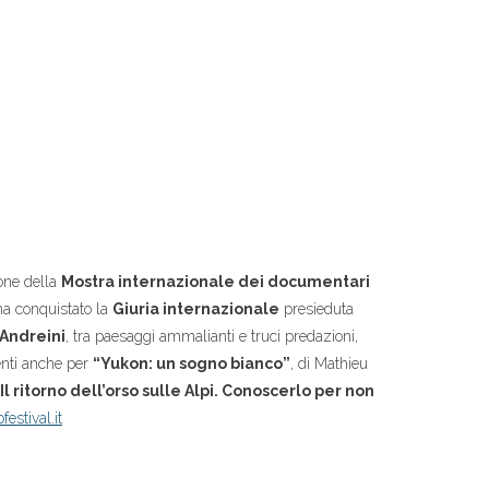
ione della
Mostra internazionale dei documentari
ha conquistato la
Giuria internazionale
presieduta
Andreini
, tra paesaggi ammalianti e truci predazioni,
nti anche per
“Yukon: un sogno bianco”
, di Mathieu
 Il ritorno dell’orso sulle Alpi. Conoscerlo per non
estival.it