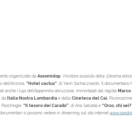
vento organizzato da
Assomidop
. Vincitore assoluto della 37esima ediz
to dell’Arizona,
“Hotel cactus”
, di Yann Sochaczweski. Il documentario 
ati anche i lupi dell’Appennino abruzzese, immortalati dal regista
Marco 
, da
Italia Nostra Lombardia
e dalla
Cineteca del Cai.
Riconoscime
d Paschinger,
“Il tesoro dei Caraibi”
, di Ana Salceda e
“Orso, chi sei?
I documentari si possono vedere in streaming sul sito internet
www.sondriof