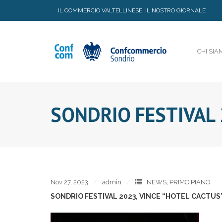
Skip
IL COMMERCIO VALTELLINESE, IL NOSTRO GIORNALE
to
content
CHI SIA
SONDRIO FESTIVAL 
Nov 27, 2023
admin
NEWS
,
PRIMO PIANO
SONDRIO FESTIVAL 2023, VINCE “HOTEL CACTUS