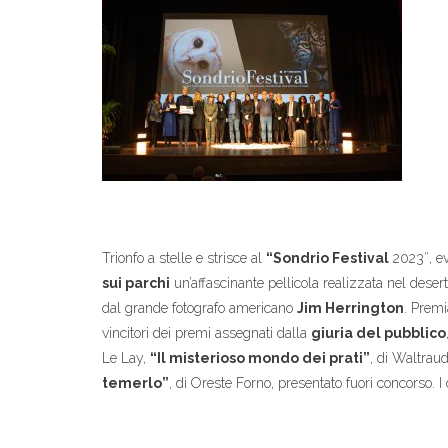
Trionfo a stelle e strisce al
“Sondrio Festival
2023″, e
sui parchi
un’affascinante pellicola realizzata nel deser
dal grande fotografo americano
Jim Herrington
. Premi
vincitori dei premi assegnati dalla
giuria del pubblico
Le Lay,
“Il misterioso mondo dei prati”
, di Waltrau
temerlo”
, di Oreste Forno, presentato fuori concorso. 