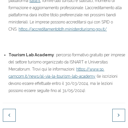
piattaforma
italia.it
, fornire dati turistici e statistici, momenti di
formazione e aggiornamento professionale. L’accreditamento alla
piattaforma darà inoltre titolo preferenziale nei prossimi bandi
ministeriali. Le imprese possono accreditarsi qui con SPID o
CNS:
https://
accreditamentotdh.
ministeroturismo.gov.it/
Tourism Lab Academy
: percorso formativo gratuito per imprese
del settore turismo organizzato da ISNART e Universitas
Mercatorum. Trovi qui le informazioni:
https://www.so.
camcom.it/news/al-via-la-
tourism-lab-academy
(le iscrizioni
devono essere effettuate entro il 30/03/2024, ma le lezioni
possono essere seguite fino al 31/05/2024).