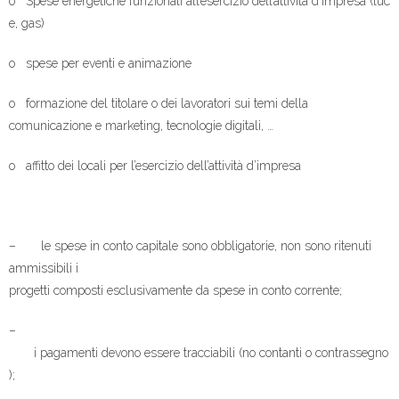
o Spese energetiche funzionali all’esercizio dell’attività d’impresa (luc
e, gas)
o spese per eventi e animazione
o formazione del titolare o dei lavoratori sui temi della
comunicazione e marketing, tecnologie digitali, …
o affitto dei locali per l’esercizio dell’attività d’impresa
– le spese in conto capitale sono obbligatorie, non sono ritenuti
ammissibili i
progetti composti esclusivamente da spese in conto corrente;
–
i pagamenti devono essere tracciabili (no contanti o contrassegno
);