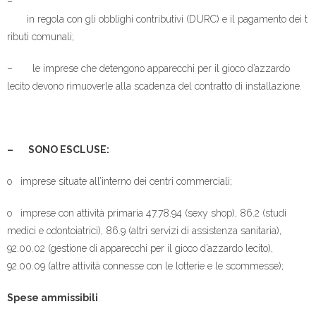
–
in regola con gli obblighi contributivi (DURC) e il pagamento dei t
ributi comunali;
– le imprese che detengono apparecchi per il gioco d’azzardo
lecito devono rimuoverle alla scadenza del contratto di installazione.
– SONO ESCLUSE:
o imprese situate all’interno dei centri commerciali;
o imprese con attività primaria 47.78.94 (sexy shop), 86.2 (studi
medici e odontoiatrici), 86.9 (altri servizi di assistenza sanitaria),
92.00.02 (gestione di apparecchi per il gioco d’azzardo lecito),
92.00.09 (altre attività connesse con le lotterie e le scommesse);
Spese ammissibili